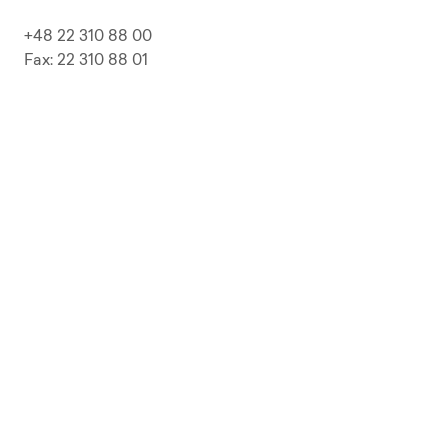
+48 22 310 88 00
Fax: 22 310 88 01
biuro@pepolska.pl
Ogłoszenia / Przetargi / Zamówienia
Kariera
Press Kit
Polityka prywatności i RODO
Polityka Jakości
Polityka Zgodności
LP Beer
Guideline