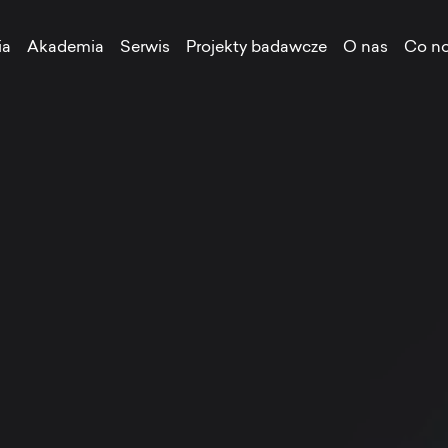
ia
Akademia
Serwis
Projekty badawcze
O nas
Co n