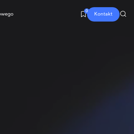
0
Kontakt
owego