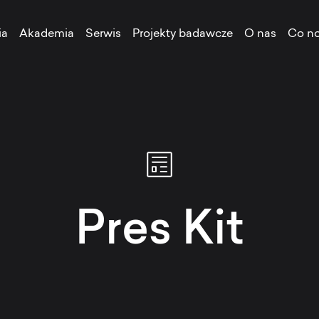
ia
Akademia
Serwis
Projekty badawcze
O nas
Co n
Pres Kit