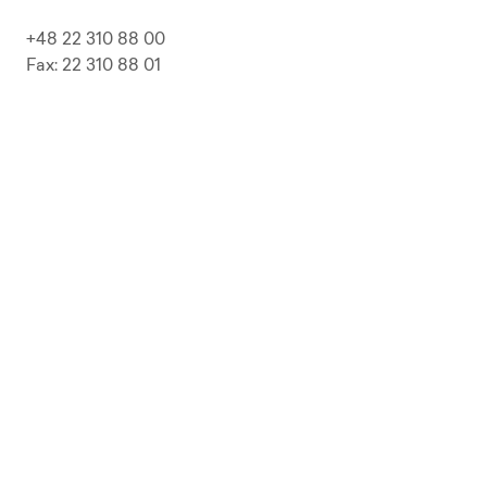
+48 22 310 88 00
Fax: 22 310 88 01
biuro@pepolska.pl
Ogłoszenia / Przetargi / Zamówienia
Kariera
Press Kit
Polityka prywatności i RODO
Polityka Jakości
Polityka Zgodności
LP Beer
Guideline