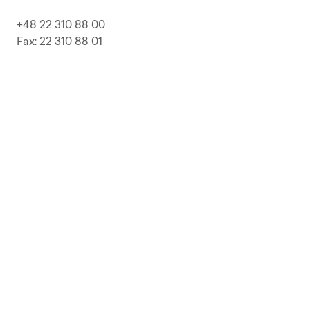
+48 22 310 88 00
Fax: 22 310 88 01
biuro@pepolska.pl
Ogłoszenia / Przetargi / Zamówienia
Kariera
Press Kit
Polityka prywatności i RODO
Polityka Jakości
Polityka Zgodności
LP Beer
Guideline