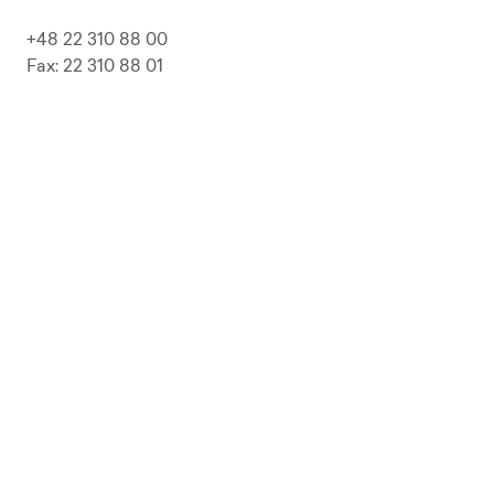
+48 22 310 88 00
Fax: 22 310 88 01
biuro@pepolska.pl
Ogłoszenia / Przetargi / Zamówienia
Kariera
Press Kit
Polityka prywatności i RODO
Polityka Jakości
Polityka Zgodności
LP Beer
Guideline