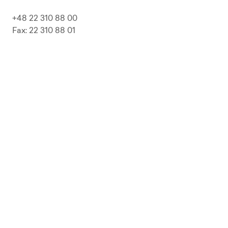
+48 22 310 88 00
Fax: 22 310 88 01
biuro@pepolska.pl
Ogłoszenia / Przetargi / Zamówienia
Kariera
Press Kit
Polityka prywatności i RODO
Polityka Jakości
Polityka Zgodności
LP Beer
Guideline