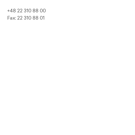
+48 22 310 88 00
Fax: 22 310 88 01
biuro@pepolska.pl
Ogłoszenia / Przetargi / Zamówienia
Kariera
Press Kit
Polityka prywatności i RODO
Polityka Jakości
Polityka Zgodności
LP Beer
Guideline