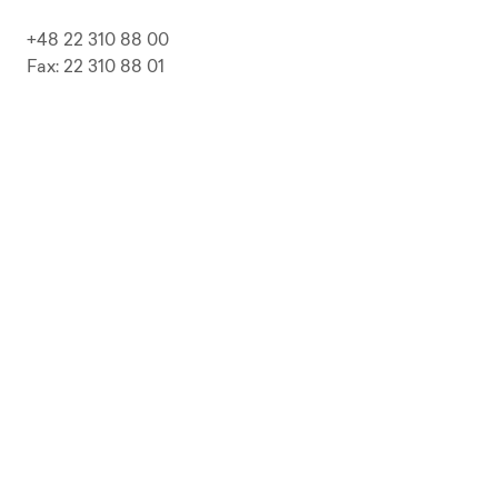
+48 22 310 88 00
Fax: 22 310 88 01
biuro@pepolska.pl
Ogłoszenia / Przetargi / Zamówienia
Kariera
Press Kit
Polityka prywatności i RODO
Polityka Jakości
Polityka Zgodności
LP Beer
Guideline