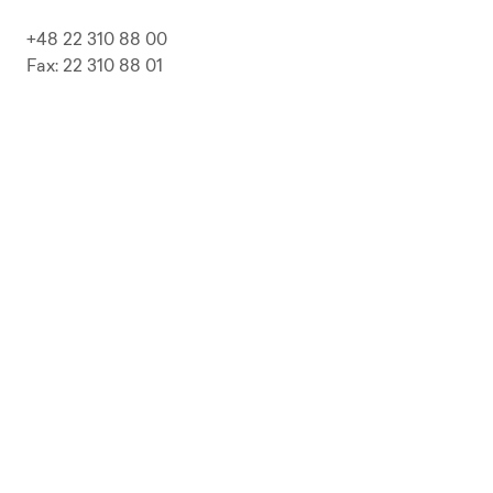
+48 22 310 88 00
Fax: 22 310 88 01
biuro@pepolska.pl
Ogłoszenia / Przetargi / Zamówienia
Kariera
Press Kit
Polityka prywatności i RODO
Polityka Jakości
Polityka Zgodności
LP Beer
Guideline