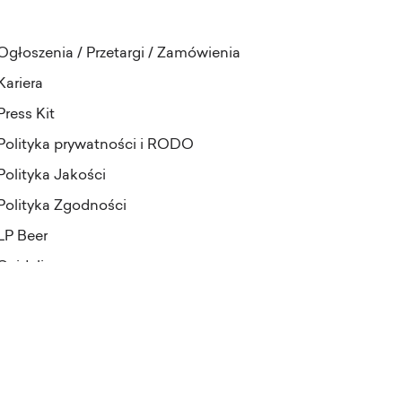
Ogłoszenia / Przetargi / Zamówienia
Kariera
Press Kit
Polityka prywatności i RODO
Polityka Jakości
Polityka Zgodności
LP Beer
Guideline
projekt i realizacja:
Pineapples&Dogs