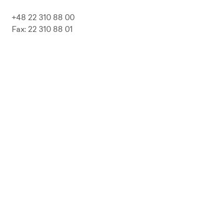
+48 22 310 88 00
Fax: 22 310 88 01
biuro@pepolska.pl
Ogłoszenia / Przetargi / Zamówienia
Kariera
Press Kit
Polityka prywatności i RODO
Polityka Jakości
Polityka Zgodności
LP Beer
Guideline