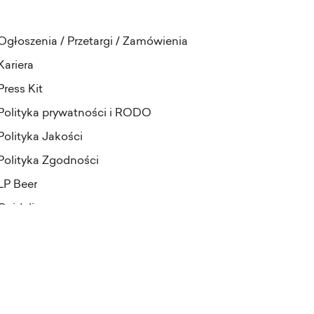
Ogłoszenia / Przetargi / Zamówienia
Kariera
Press Kit
Polityka prywatności i RODO
Polityka Jakości
Polityka Zgodności
LP Beer
Guideline
projekt i realizacja:
Pineapples&Dogs