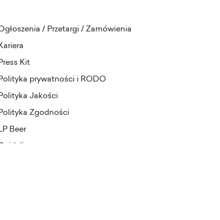
Ogłoszenia / Przetargi / Zamówienia
Kariera
Press Kit
Polityka prywatności i RODO
Polityka Jakości
Polityka Zgodności
LP Beer
Guideline
projekt i realizacja:
Pineapples&Dogs