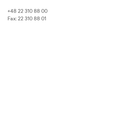
+48 22 310 88 00
Fax: 22 310 88 01
biuro@pepolska.pl
Ogłoszenia / Przetargi / Zamówienia
Kariera
Press Kit
Polityka prywatności i RODO
Polityka Jakości
Polityka Zgodności
LP Beer
Guideline