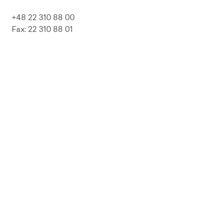
+48 22 310 88 00
Fax: 22 310 88 01
biuro@pepolska.pl
Ogłoszenia / Przetargi / Zamówienia
Kariera
Press Kit
Polityka prywatności i RODO
Polityka Jakości
Polityka Zgodności
LP Beer
Guideline