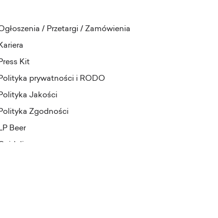
Ogłoszenia / Przetargi / Zamówienia
Kariera
Press Kit
Polityka prywatności i RODO
Polityka Jakości
Polityka Zgodności
LP Beer
Guideline
projekt i realizacja:
Pineapples&Dogs