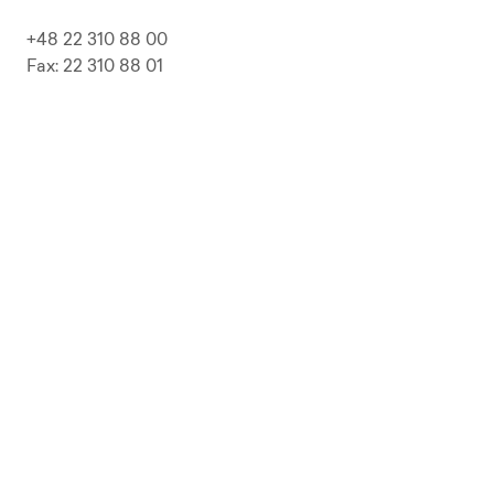
+48 22 310 88 00
Fax: 22 310 88 01
biuro@pepolska.pl
Ogłoszenia / Przetargi / Zamówienia
Kariera
Press Kit
Polityka prywatności i RODO
Polityka Jakości
Polityka Zgodności
LP Beer
Guideline