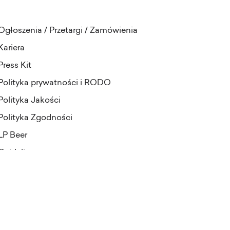
Ogłoszenia / Przetargi / Zamówienia
Kariera
Press Kit
Polityka prywatności i RODO
Polityka Jakości
Polityka Zgodności
LP Beer
Guideline
projekt i realizacja:
Pineapples&Dogs