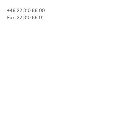
+48 22 310 88 00
Fax: 22 310 88 01
biuro@pepolska.pl
Ogłoszenia / Przetargi / Zamówienia
Kariera
Press Kit
Polityka prywatności i RODO
Polityka Jakości
Polityka Zgodności
LP Beer
Guideline