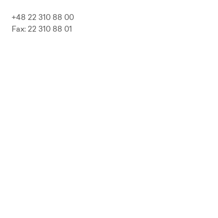
+48 22 310 88 00
Fax: 22 310 88 01
biuro@pepolska.pl
Ogłoszenia / Przetargi / Zamówienia
Kariera
Press Kit
Polityka prywatności i RODO
Polityka Jakości
Polityka Zgodności
LP Beer
Guideline