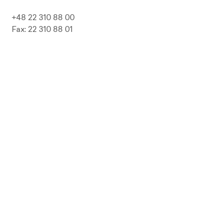
+48 22 310 88 00
Fax: 22 310 88 01
biuro@pepolska.pl
Ogłoszenia / Przetargi / Zamówienia
Kariera
Press Kit
Polityka prywatności i RODO
Polityka Jakości
Polityka Zgodności
LP Beer
Guideline