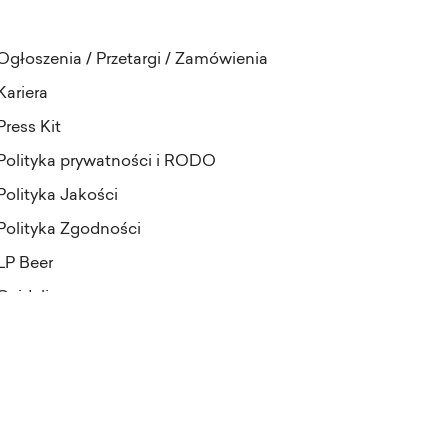
Ogłoszenia / Przetargi / Zamówienia
Kariera
Press Kit
Polityka prywatności i RODO
Polityka Jakości
Polityka Zgodności
LP Beer
Guideline
projekt i realizacja:
Pineapples&Dogs