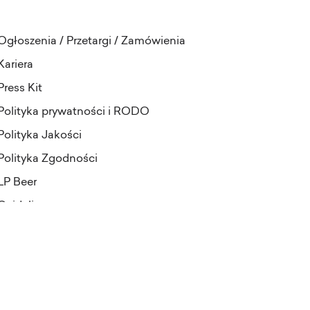
Ogłoszenia / Przetargi / Zamówienia
Kariera
Press Kit
Polityka prywatności i RODO
Polityka Jakości
Polityka Zgodności
LP Beer
Guideline
projekt i realizacja:
Pineapples&Dogs