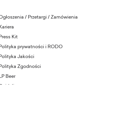
Ogłoszenia / Przetargi / Zamówienia
Kariera
Press Kit
Polityka prywatności i RODO
Polityka Jakości
Polityka Zgodności
LP Beer
Guideline
projekt i realizacja:
Pineapples&Dogs