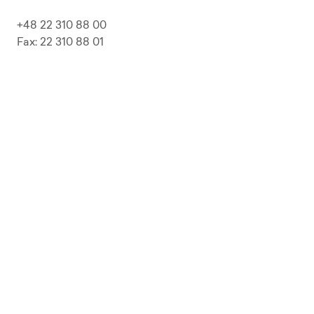
+48 22 310 88 00
Fax: 22 310 88 01
biuro@pepolska.pl
Ogłoszenia / Przetargi / Zamówienia
Kariera
Press Kit
Polityka prywatności i RODO
Polityka Jakości
Polityka Zgodności
LP Beer
Guideline