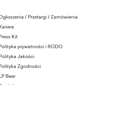
Ogłoszenia / Przetargi / Zamówienia
Kariera
Press Kit
Polityka prywatności i RODO
Polityka Jakości
Polityka Zgodności
LP Beer
Guideline
projekt i realizacja:
Pineapples&Dogs