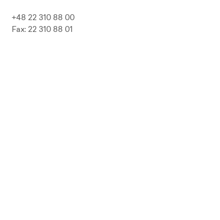
+48 22 310 88 00
Fax: 22 310 88 01
biuro@pepolska.pl
Ogłoszenia / Przetargi / Zamówienia
Kariera
Press Kit
Polityka prywatności i RODO
Polityka Jakości
Polityka Zgodności
LP Beer
Guideline