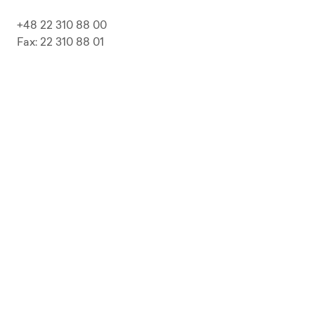
+48 22 310 88 00
Fax: 22 310 88 01
biuro@pepolska.pl
Ogłoszenia / Przetargi / Zamówienia
Kariera
Press Kit
Polityka prywatności i RODO
Polityka Jakości
Polityka Zgodności
LP Beer
Guideline