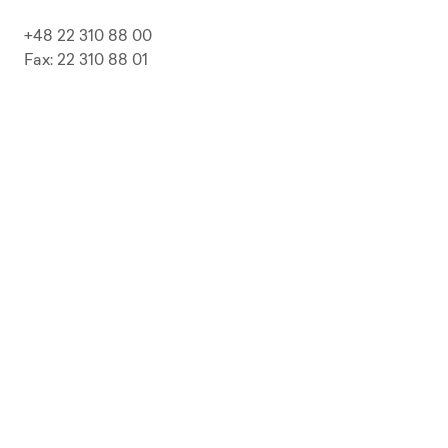
+48 22 310 88 00
Fax: 22 310 88 01
biuro@pepolska.pl
Ogłoszenia / Przetargi / Zamówienia
Kariera
Press Kit
Polityka prywatności i RODO
Polityka Jakości
Polityka Zgodności
LP Beer
Guideline