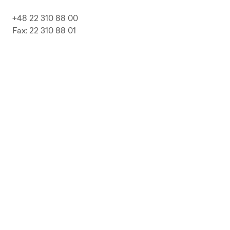
+48 22 310 88 00
Fax: 22 310 88 01
biuro@pepolska.pl
Ogłoszenia / Przetargi / Zamówienia
Kariera
Press Kit
Polityka prywatności i RODO
Polityka Jakości
Polityka Zgodności
LP Beer
Guideline