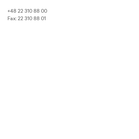
+48 22 310 88 00
Fax: 22 310 88 01
biuro@pepolska.pl
Ogłoszenia / Przetargi / Zamówienia
Kariera
Press Kit
Polityka prywatności i RODO
Polityka Jakości
Polityka Zgodności
LP Beer
Guideline