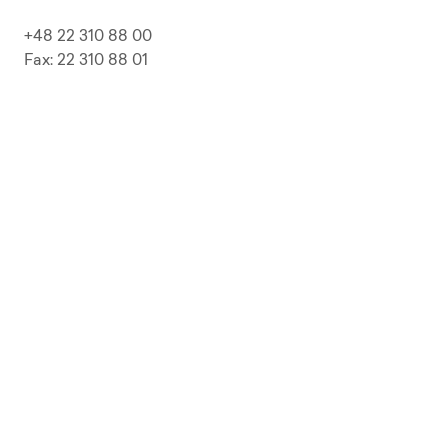
+48 22 310 88 00
Fax: 22 310 88 01
biuro@pepolska.pl
Ogłoszenia / Przetargi / Zamówienia
Kariera
Press Kit
Polityka prywatności i RODO
Polityka Jakości
Polityka Zgodności
LP Beer
Guideline