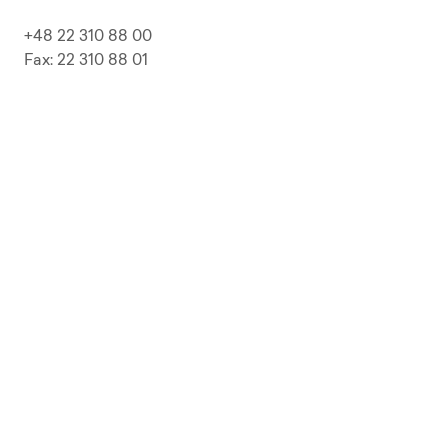
+48 22 310 88 00
Fax: 22 310 88 01
biuro@pepolska.pl
Ogłoszenia / Przetargi / Zamówienia
Kariera
Press Kit
Polityka prywatności i RODO
Polityka Jakości
Polityka Zgodności
LP Beer
Guideline