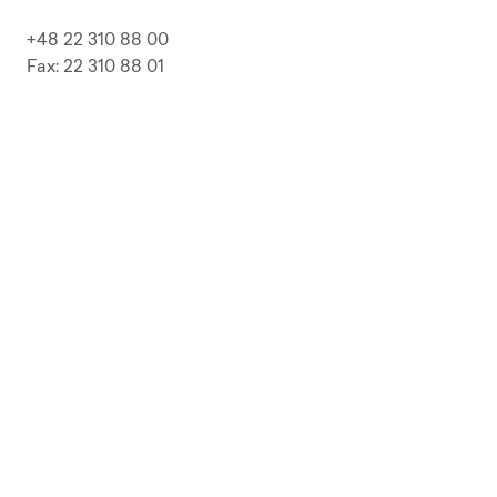
+48 22 310 88 00
Fax: 22 310 88 01
biuro@pepolska.pl
Ogłoszenia / Przetargi / Zamówienia
Kariera
Press Kit
Polityka prywatności i RODO
Polityka Jakości
Polityka Zgodności
LP Beer
Guideline