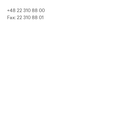
+48 22 310 88 00
Fax: 22 310 88 01
biuro@pepolska.pl
Ogłoszenia / Przetargi / Zamówienia
Kariera
Press Kit
Polityka prywatności i RODO
Polityka Jakości
Polityka Zgodności
LP Beer
Guideline