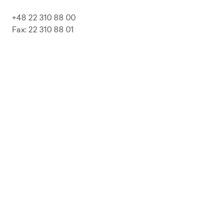
+48 22 310 88 00
Fax: 22 310 88 01
biuro@pepolska.pl
Ogłoszenia / Przetargi / Zamówienia
Kariera
Press Kit
Polityka prywatności i RODO
Polityka Jakości
Polityka Zgodności
LP Beer
Guideline