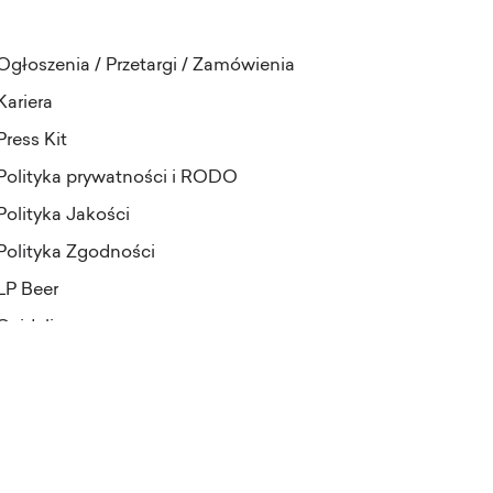
Ogłoszenia / Przetargi / Zamówienia
Kariera
Press Kit
Polityka prywatności i RODO
Polityka Jakości
Polityka Zgodności
LP Beer
Guideline
projekt i realizacja:
Pineapples&Dogs