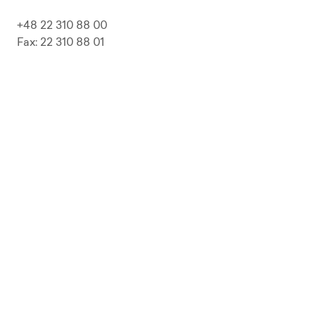
+48 22 310 88 00
Fax: 22 310 88 01
biuro@pepolska.pl
Ogłoszenia / Przetargi / Zamówienia
Kariera
Press Kit
Polityka prywatności i RODO
Polityka Jakości
Polityka Zgodności
LP Beer
Guideline