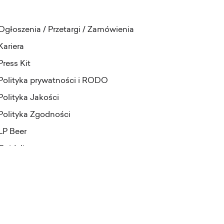
Ogłoszenia / Przetargi / Zamówienia
Kariera
Press Kit
Polityka prywatności i RODO
Polityka Jakości
Polityka Zgodności
LP Beer
Guideline
projekt i realizacja:
Pineapples&Dogs